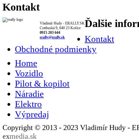
Kontakt
Ďalšie info
Vladimír Hudy - ERALLY.SK
Cottbuská 9, 040 23 Košice
0915 203 644
Kontakt
erally@erally.sk
Obchodné podmienky
Home
Vozidlo
Pilot & kopilot
Náradie
Elektro
Výpredaj
Copyright © 2013 - 2023 Vladimír Hudy - 
ex
media.sk