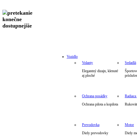
Vozidlo
Volanty
Sedadlá
Elegantný dizajn, klenuté
Športové
aj ploché
prísluše
Ochrana posádky
Radiaca
Ochrana pilota a kopilota
Rukoväte
Prevodovka
Motor
Diely prevodovky
Diely m