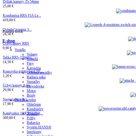
Držiak kamery 35-54mm
25,00 €
Kombinéza RRS FIA Le...
419,00 €
Ovladač kurenia 3...
Prázdny košík
24,50 €
E-shop
Úchyt lampy RRS
9,90 €
Vozidlo
Volanty
Taška RRS 33litrov...
Sedadlá
14,50 €
Pásy
Karoséria
Koncovka trubky brzd JIC...
Ochrana posádky
1,20 €
Radiaca páka
Stupačky
Úchyt kapoty Aero
Prevodovka
29,90 €
Motor
Brzdy
Spojovacie tyče...
Pilot & kopilot
17,90 €
Oblečenie
Kombinézy
Katalyzátor 100CPSI FIA...
Topánky
369,00 €
Prilby
Rukavice
Systém HANS®
Interkomy