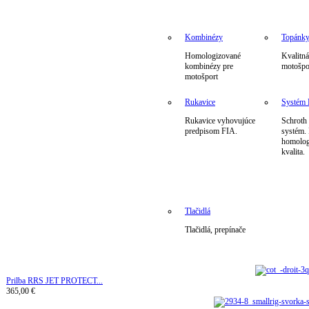
Kombinézy
Topánk
Homologizované
Kvalitná
kombinézy pre
motošpo
motošport
Rukavice
Systé
Rukavice vyhovujúce
Schrot
predpisom FIA.
systém.
homolog
kvalita.
Tlačidlá
Tlačidlá, prepínače
Prilba RRS JET PROTECT...
365,00 €