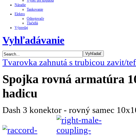
Výber pre kopilota
Náradie
Tankovanie
Elektro
Odpojovače
Tlačidlá
Výpredaj
Vyhľadávanie
Tvarovka zahnutá s trubicou zavit/te
Spojka rovná armatúra 1
hadicu
Dash 3 konektor - rovný samec 10x