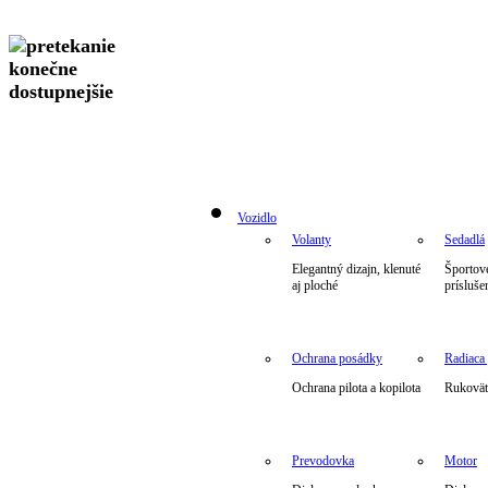
Vozidlo
Volanty
Sedadlá
Elegantný dizajn, klenuté
Športové
aj ploché
prísluše
Ochrana posádky
Radiaca
Ochrana pilota a kopilota
Rukoväte
Prevodovka
Motor