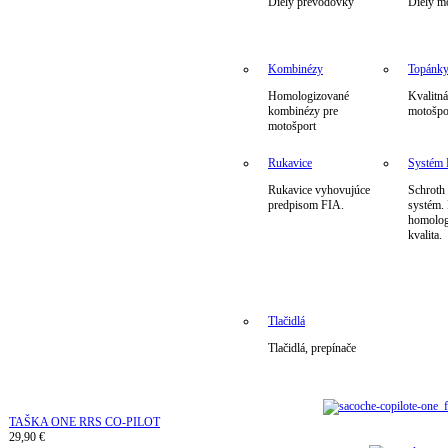
Diely prevodovky
Diely m
Kombinézy
Topánk
Homologizované
Kvalitná
kombinézy pre
motošpo
motošport
Rukavice
Systé
Rukavice vyhovujúce
Schrot
predpisom FIA.
systém.
homolog
kvalita.
Tlačidlá
Tlačidlá, prepínače
TAŠKA ONE RRS CO-PILOT
29,90 €