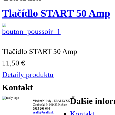
Tlačídlo START 50 Amp
Tlačidlo START 50 Amp
11,50 €
Detaily produktu
Kontakt
Ďalšie info
Vladimír Hudy - ERALLY.SK
Cottbuská 9, 040 23 Košice
0915 203 644
Kontakt
erally@erally.sk