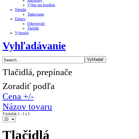
Interkomy
Výber pre kopilota
Náradie
Tankovanie
Elektro
Odpojovače
Tlačidlá
Výpredaj
Vyhľadávanie
Tlačidlá, prepínače
Zoradiť podľa
Cena +/-
Názov tovaru
Výsledok 1 - 1 z 1
Tlačidlá