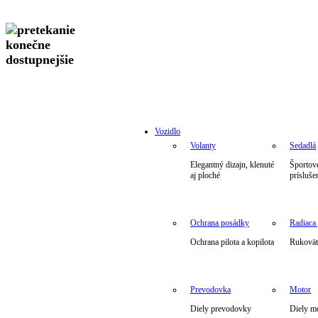
Vozidlo
Volanty
Sedadlá
Elegantný dizajn, klenuté
Športové
aj ploché
prísluše
Ochrana posádky
Radiaca
Ochrana pilota a kopilota
Rukoväte
Prevodovka
Motor
Diely prevodovky
Diely m