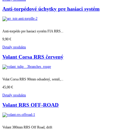
Anti-torpédové úchytky pre hasiaci systém
Anti-torpédo pre hasiaci systém FIA RRS...
9,90 €
Detaily produktu
Volant Corsa RRS červený
Volat Corsa RRS 90mm odsadený, semiš,...
45,00 €
Detaily produktu
Volant RRS OFF-ROAD
Volant 380mm RRS Off Road, drift