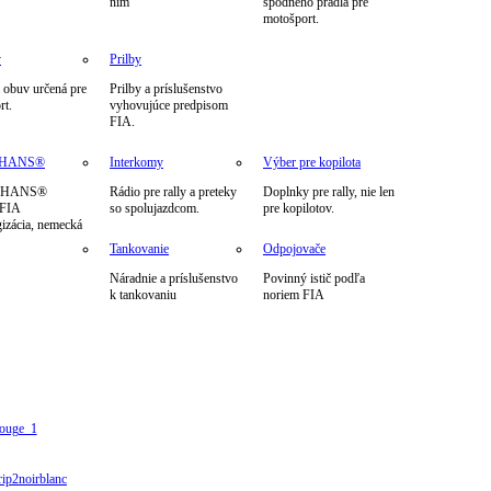
nim
spodného prádla pre
motošport.
y
Prilby
 obuv určená pre
Prilby a príslušenstvo
rt.
vyhovujúce predpisom
FIA.
m HANS®
Interkomy
Výber pre kopilota
h HANS®
Rádio pre rally a preteky
Doplnky pre rally, nie len
 FIA
so spolujazdcom.
pre kopilotov.
izácia, nemecká
Tankovanie
Odpojovače
Náradnie a príslušenstvo
Povinný istič podľa
k tankovaniu
noriem FIA