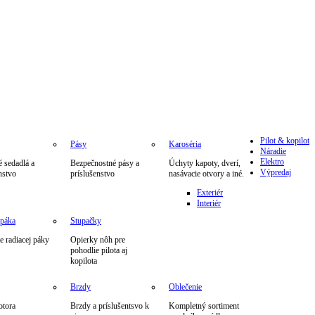
Pilot & kopilot
Pásy
Karoséria
Náradie
Elektro
 sedadlá a
Bezpečnostné pásy a
Úchyty kapoty, dverí,
Výpredaj
nstvo
príslušenstvo
nasávacie otvory a iné.
Exteriér
Interiér
 páka
Stupačky
 radiacej páky
Opierky nôh pre
pohodlie pilota aj
kopilota
Brzdy
Oblečenie
otora
Brzdy a príslušentsvo k
Kompletný sortiment