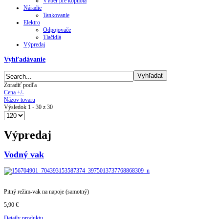
Výber pre kopilota
Náradie
Tankovanie
Elektro
Odpojovače
Tlačidlá
Výpredaj
Vyhľadávanie
Zoradiť podľa
Cena +/-
Názov tovaru
Výsledok 1 - 30 z 30
Výpredaj
Vodný vak
Pitný režim-vak na napoje (samotný)
5,90 €
Detaily produktu