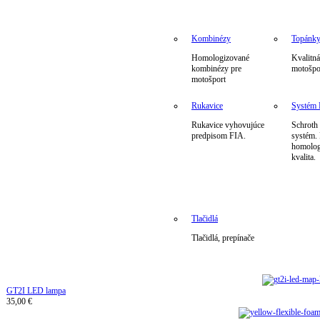
Kombinézy
Topánk
Homologizované
Kvalitná
kombinézy pre
motošpo
motošport
Rukavice
Systé
Rukavice vyhovujúce
Schrot
predpisom FIA.
systém.
homolog
kvalita.
Tlačidlá
Tlačidlá, prepínače
GT2I LED lampa
35,00 €