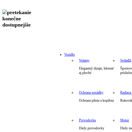
Vozidlo
Volanty
Sedadlá
Elegantný dizajn, klenuté
Športové
aj ploché
prísluše
Ochrana posádky
Radiaca
Ochrana pilota a kopilota
Rukoväte
Prevodovka
Motor
Diely prevodovky
Diely m