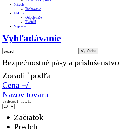
Výber pre kopilota
Náradie
Tankovanie
Elektro
Odpojovače
Tlačidlá
Výpredaj
Vyhľadávanie
Bezpečnostné pásy a príslušenstvo
Zoradiť podľa
Cena +/-
Názov tovaru
Výsledok 1 - 10 z 13
Začiatok
Predch.