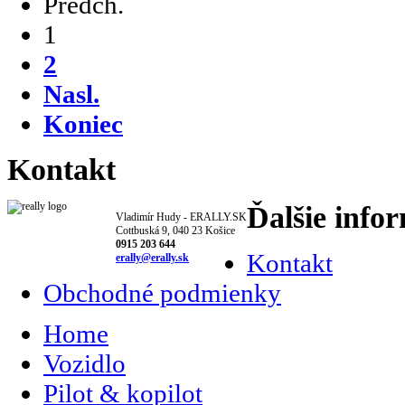
Predch.
1
2
Nasl.
Koniec
Kontakt
Ďalšie info
Vladimír Hudy - ERALLY.SK
Cottbuská 9, 040 23 Košice
0915 203 644
Kontakt
erally@erally.sk
Obchodné podmienky
Home
Vozidlo
Pilot & kopilot