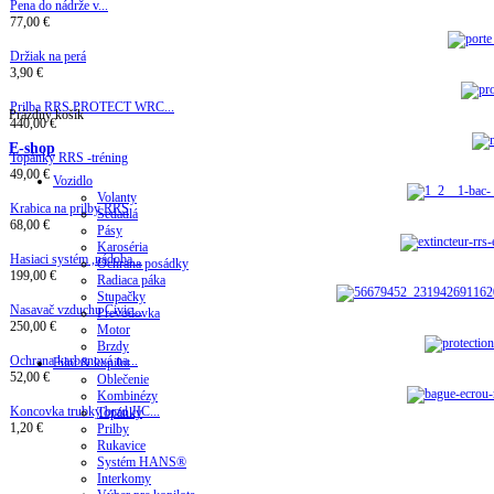
Pena do nádrže v...
77,00 €
Držiak na perá
3,90 €
Prilba RRS PROTECT WRC...
Prázdny košík
440,00 €
E-shop
Topánky RRS -tréning
49,00 €
Vozidlo
Volanty
Krabica na prilby RRS
Sedadlá
68,00 €
Pásy
Karoséria
Hasiaci systém ,nádoba...
Ochrana posádky
199,00 €
Radiaca páka
Stupačky
Nasavač vzduchu Civic...
Prevodovka
250,00 €
Motor
Brzdy
Ochrana karbonová na...
Pilot & kopilot
52,00 €
Oblečenie
Kombinézy
Koncovka trubky brzd JIC...
Topánky
1,20 €
Prilby
Rukavice
Systém HANS®
Interkomy