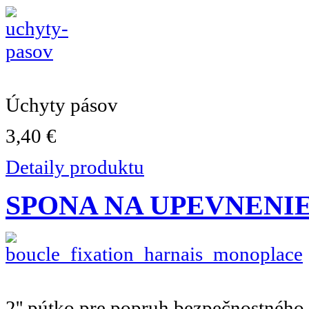
Úchyty pásov
3,40 €
Detaily produktu
SPONA NA UPEVNENI
2'' pútko pre popruh bezpečnostného.