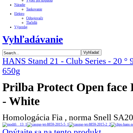
Výber pre kopilota
Náradie
Tankovanie
Elektro
Odpojovače
Tlačidlá
Výpredaj
Vyhľadávanie
HANS Stand 21 - Club Series - 20 ° 
650g
Prilba Protect Open face
- White
Homologácia Fia , norma Snell SA2
Opýtajte sa na tento produkt