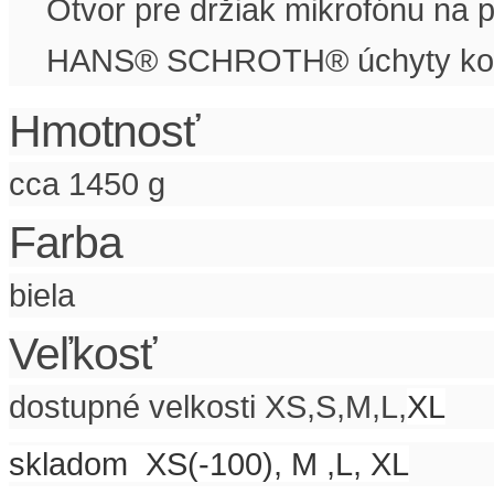
Otvor pre držiak mikrofónu na pr
HANS® SCHROTH® úchyty ko
Hmotnosť
cca 1450 g
Farba
biela
Veľkosť
dostupné velkosti XS,S,M,L,
XL
skladom XS(-100), M ,L, XL