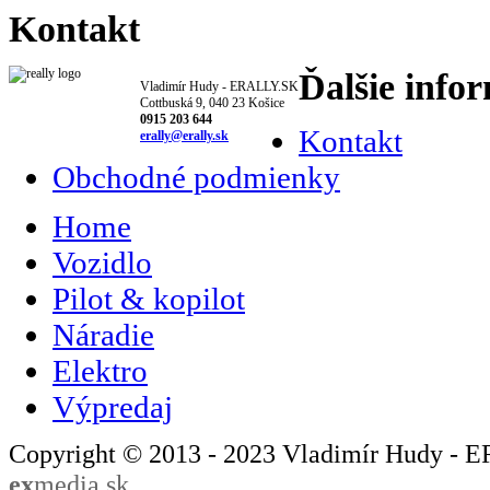
Kontakt
Ďalšie info
Vladimír Hudy - ERALLY.SK
Cottbuská 9, 040 23 Košice
0915 203 644
Kontakt
erally@erally.sk
Obchodné podmienky
Home
Vozidlo
Pilot & kopilot
Náradie
Elektro
Výpredaj
Copyright © 2013 - 2023 Vladimír Hudy - 
ex
media.sk