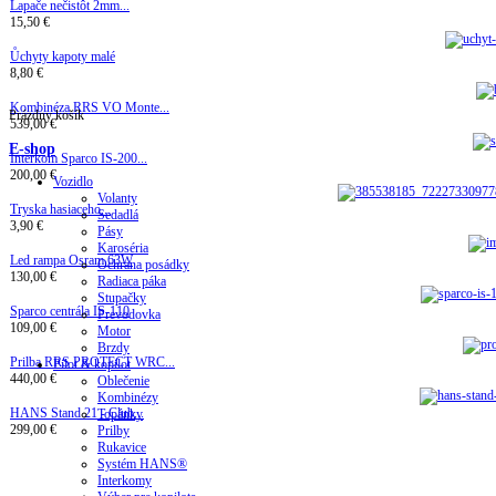
Lapače nečistôt 2mm...
15,50 €
Ůchyty kapoty malé
8,80 €
Kombinéza RRS VO Monte...
Prázdny košík
539,00 €
E-shop
Interkom Sparco IS-200...
200,00 €
Vozidlo
Volanty
Tryska hasiaceho...
Sedadlá
3,90 €
Pásy
Karoséria
Led rampa Osram 63W
Ochrana posádky
130,00 €
Radiaca páka
Stupačky
Sparco centrála IS-110
Prevodovka
109,00 €
Motor
Brzdy
Prilba RRS PROTECT WRC...
Pilot & kopilot
440,00 €
Oblečenie
Kombinézy
HANS Stand 21 - Club...
Topánky
299,00 €
Prilby
Rukavice
Systém HANS®
Interkomy