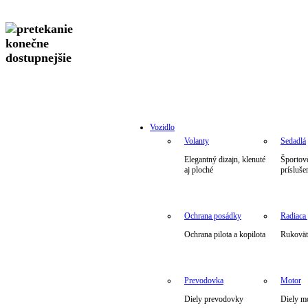
Vozidlo
Volanty
Sedadlá
Elegantný dizajn, klenuté
Športové
aj ploché
prísluše
Ochrana posádky
Radiaca
Ochrana pilota a kopilota
Rukoväte
Prevodovka
Motor
Diely prevodovky
Diely m