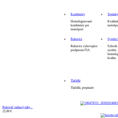
Kombinézy
Topánk
Homologizované
Kvalitná
kombinézy pre
motošpo
motošport
Rukavice
Systé
Rukavice vyhovujúce
Schrot
predpisom FIA.
systém.
homolog
kvalita.
Tlačidlá
Tlačidlá, prepínače
Rukoväť radiacej páky...
25,00 €