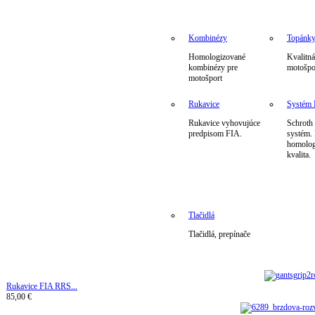
Kombinézy
Topánk
Homologizované
Kvalitná
kombinézy pre
motošpo
motošport
Rukavice
Systé
Rukavice vyhovujúce
Schrot
predpisom FIA.
systém.
homolog
kvalita.
Tlačidlá
Tlačidlá, prepínače
Rukavice FIA ​​RRS...
85,00 €