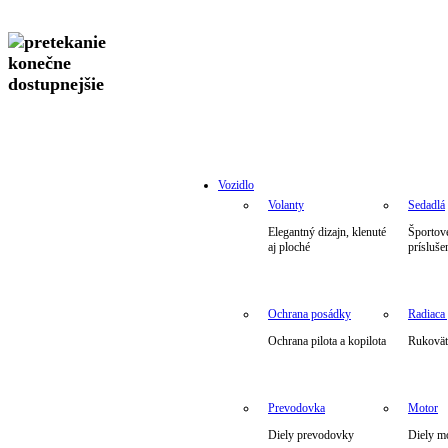
Vozidlo
Volanty
Sedadlá
Elegantný dizajn, klenuté
Športové
aj ploché
prísluše
Ochrana posádky
Radiaca
Ochrana pilota a kopilota
Rukoväte
Prevodovka
Motor
Diely prevodovky
Diely m