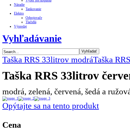
Výber pre kopilota
Náradie
Tankovanie
Elektro
Odpojovače
Tlačidlá
Výpredaj
Vyhľadávanie
Taška RRS 33litrov modrá
Taška RRS
Taška RRS 33litrov červ
modrá, zelená, červená, šedá a ružov
Opýtajte sa na tento produkt
Cena