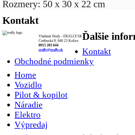
Rozmery: 50 x 30 x 22 cm
Kontakt
Ďalšie info
Vladimír Hudy - ERALLY.SK
Cottbuská 9, 040 23 Košice
0915 203 644
Kontakt
erally@erally.sk
Obchodné podmienky
Home
Vozidlo
Pilot & kopilot
Náradie
Elektro
Výpredaj