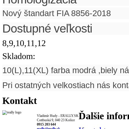
Nový štandart FIA 8856-2018
Dostupné veľkosti
8,9,10,11,12
Skladom:
10(L),11(XL) farba modrá ,biely ná
Pri ostatných velkostiach nás kont
Kontakt
Ďalšie info
Vladimír Hudy - ERALLY.SK
Cottbuská 9, 040 23 Košice
0915 203 644
erally@erally.sk