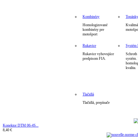
Kombinézy
Topánk
Homologizované
Kvalitná
kombinézy pre
motošpo
motošport
Rukavice
Systé
Rukavice vyhovujúce
Schrot
predpisom FIA.
systém.
homolog
kvalita.
Tlačidlá
Tlačidlá, prepínače
Konektor DTM 06-4S...
8,40 €