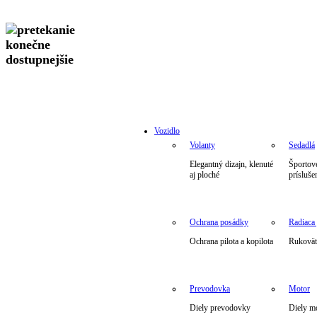
Vozidlo
Volanty
Sedadlá
Elegantný dizajn, klenuté
Športové
aj ploché
prísluše
Ochrana posádky
Radiaca
Ochrana pilota a kopilota
Rukoväte
Prevodovka
Motor
Diely prevodovky
Diely m