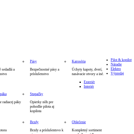
Pilot & kopilot
Pásy
Karoséria
Náradie
Elektro
 sedadlá a
Bezpečnostné pásy a
Úchyty kapoty, dverí,
Výpredaj
nstvo
príslušenstvo
nasávacie otvory a iné.
Exteriér
Interiér
 páka
Stupačky
 radiacej páky
Opierky nôh pre
pohodlie pilota aj
kopilota
Brzdy
Oblečenie
otora
Brzdy a príslušentsvo k
Kompletný sortiment