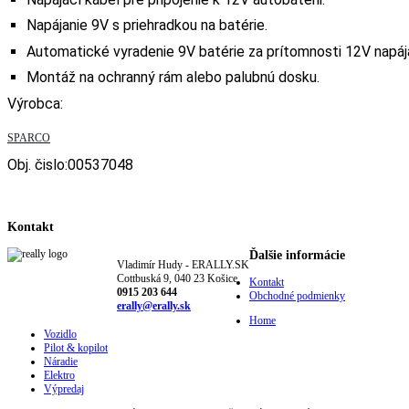
Napájanie 9V s priehradkou na batérie.
Automatické vyradenie 9V batérie za prítomnosti 12V napája
Montáž na ochranný rám alebo palubnú dosku.
Výrobca:
SPARCO
Obj. čislo:00537048
Kontakt
Ďalšie informácie
Vladimír Hudy - ERALLY.SK
Cottbuská 9, 040 23 Košice
Kontakt
0915 203 644
Obchodné podmienky
erally@erally.sk
Home
Vozidlo
Pilot & kopilot
Náradie
Elektro
Výpredaj