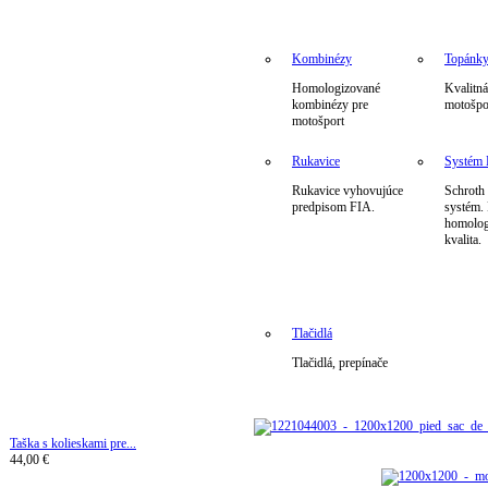
Kombinézy
Topánk
Homologizované
Kvalitná
kombinézy pre
motošpo
motošport
Rukavice
Systé
Rukavice vyhovujúce
Schrot
predpisom FIA.
systém.
homolog
kvalita.
Tlačidlá
Tlačidlá, prepínače
Taška s kolieskami pre...
44,00 €