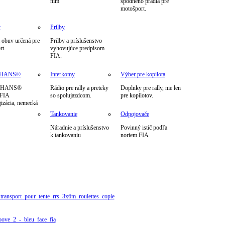
nim
spodného prádla pre
motošport.
y
Prilby
 obuv určená pre
Prilby a príslušenstvo
rt.
vyhovujúce predpisom
FIA.
m HANS®
Interkomy
Výber pre kopilota
h HANS®
Rádio pre rally a preteky
Doplnky pre rally, nie len
 FIA
so spolujazdcom.
pre kopilotov.
izácia, nemecká
Tankovanie
Odpojovače
Náradnie a príslušenstvo
Povinný istič podľa
k tankovaniu
noriem FIA