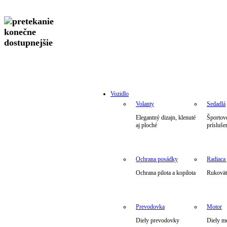
Vozidlo
Volanty
Sedadlá
Elegantný dizajn, klenuté
Športové
aj ploché
prísluše
Ochrana posádky
Radiaca
Ochrana pilota a kopilota
Rukoväte
Prevodovka
Motor
Diely prevodovky
Diely m