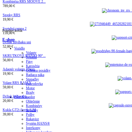
Kombinéza RRS MOOVE 2...
789,00 €
Stopky RRS
19,90 €
Svetelná rampa 2
Prázdny košík
159,00 €
E-shop
Držiak zdvíhaku uni
52,00 €
Vozidlo
Volanty
SKRUTKOVÉ BANJO 90°...
Sedadlá
56,00 €
Pásy
Karoséria
Adaptér volantu 10mm
Ochrana posádky
19,90 €
Radiaca páka
Stupačky
Volant RRS RALLY
Prevodovka
59,00 €
Motor
Brzdy
Držiak krížoveho...
Pilot & kopilot
20,00 €
Oblečenie
Kombinézy
Kukla GT2i čierna S-M
Topánky
39,00 €
Prilby
Rukavice
Systém HANS®
Interkomy