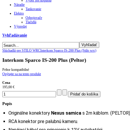
Výber pre kopilota
Náradie
Tankovanie
Elektro
Odpojovače
Tlačidlá
Výpredaj
Vyhľadávanie
Slúchadlá pre STILO WRC
Interkom Sparco IS-200 Plus (Stilo wrc)
Interkom Sparco IS-200 Plus (Peltor)
Peltor kompatibilné
Opýtajte sa na tento produkt
Cena
195,00 €
Popis
Originálne konektory
Nexus samica
s 2m káblom. (PELTOR
RCA konektor pre palubnú kameru.
Napájací kábel pre pripojenie k 12V autobatérii.