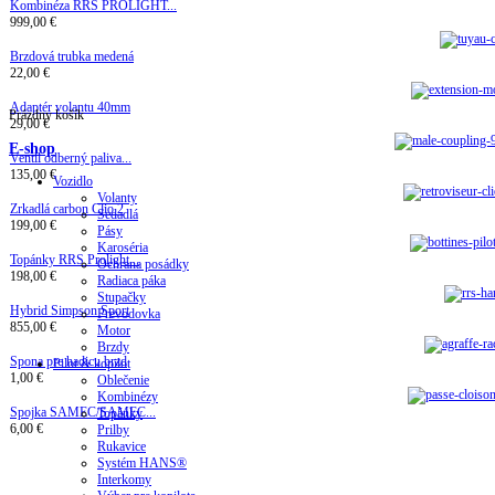
Kombinéza RRS PROLIGHT...
999,00 €
Brzdová trubka medená
22,00 €
Adaptér volantu 40mm
Prázdny košík
29,00 €
E-shop
Ventil odberný paliva...
135,00 €
Vozidlo
Volanty
Zrkadlá carbon Clio 2
Sedadlá
199,00 €
Pásy
Karoséria
Topánky RRS Prolight...
Ochrana posádky
198,00 €
Radiaca páka
Stupačky
Hybrid Simpson Sport
Prevodovka
855,00 €
Motor
Brzdy
Spona pre hadicu brzd
Pilot & kopilot
1,00 €
Oblečenie
Kombinézy
Spojka SAMEC/SAMEC...
Topánky
6,00 €
Prilby
Rukavice
Systém HANS®
Interkomy