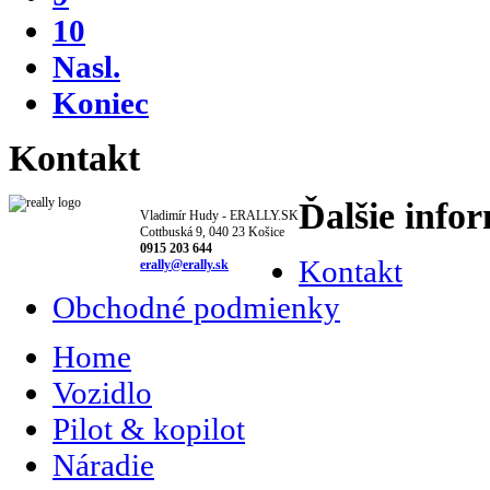
10
Nasl.
Koniec
Kontakt
Ďalšie info
Vladimír Hudy - ERALLY.SK
Cottbuská 9, 040 23 Košice
0915 203 644
Kontakt
erally@erally.sk
Obchodné podmienky
Home
Vozidlo
Pilot & kopilot
Náradie