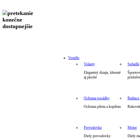
Vozidlo
Volanty
Sedadlá
Elegantný dizajn, klenuté
Športové
aj ploché
prísluše
Ochrana posádky
Radiaca
Ochrana pilota a kopilota
Rukoväte
Prevodovka
Motor
Diely prevodovky
Diely m