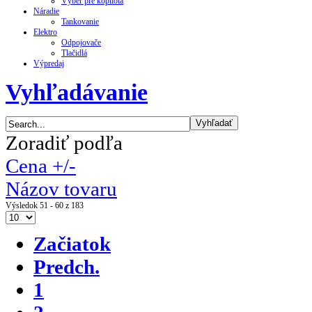
Výber pre kopilota
Náradie
Tankovanie
Elektro
Odpojovače
Tlačidlá
Výpredaj
Vyhľadávanie
Zoradiť podľa
Cena +/-
Názov tovaru
Výsledok 51 - 60 z 183
Začiatok
Predch.
1