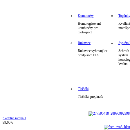
Kombinézy
Topánk
Homologizované
Kvalitná
kombinézy pre
motošpo
motošport
Rukavice
Systé
Rukavice vyhovujúce
Schrot
predpisom FIA.
systém.
homolog
kvalita.
Tlačidlá
Tlačidlá, prepínače
Svetelná rampa 1
99,00 €