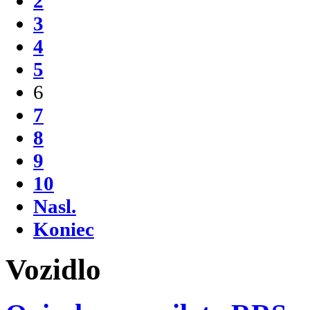
2
3
4
5
6
7
8
9
10
Nasl.
Koniec
Vozidlo