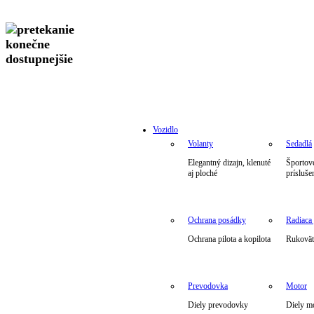
Vozidlo
Volanty
Sedadlá
Elegantný dizajn, klenuté
Športové
aj ploché
prísluše
Ochrana posádky
Radiaca
Ochrana pilota a kopilota
Rukoväte
Prevodovka
Motor
Diely prevodovky
Diely m