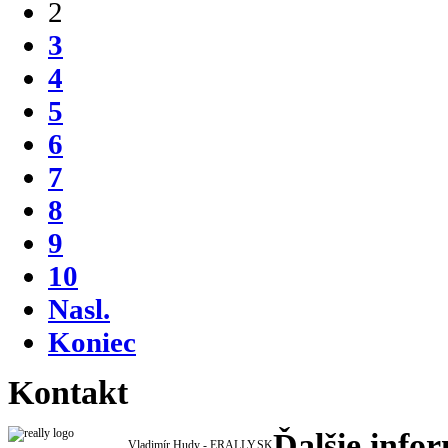
2
3
4
5
6
7
8
9
10
Nasl.
Koniec
Kontakt
Ďalšie info
Vladimír Hudy - ERALLY.SK