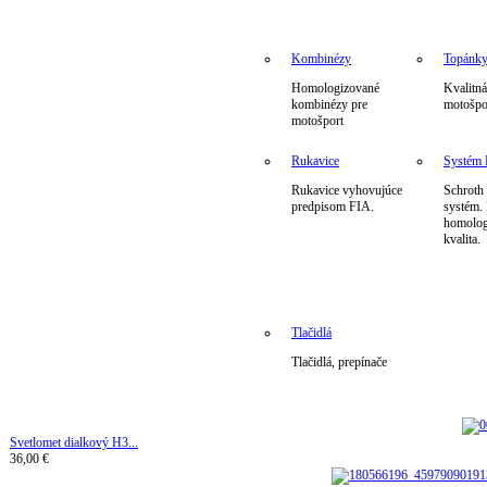
Kombinézy
Topánk
Homologizované
Kvalitná
kombinézy pre
motošpo
motošport
Rukavice
Systé
Rukavice vyhovujúce
Schrot
predpisom FIA.
systém.
homolog
kvalita.
Tlačidlá
Tlačidlá, prepínače
Svetlomet dialkový H3...
36,00 €