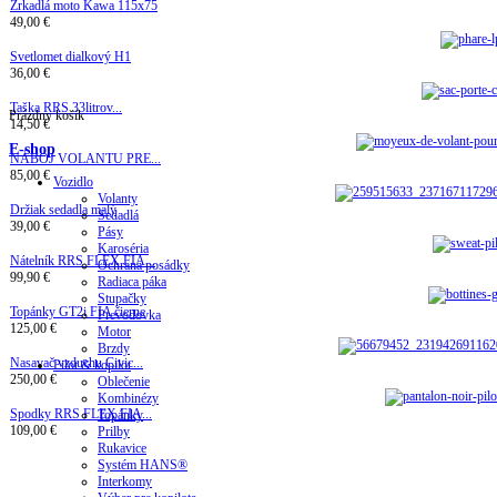
Zrkadlá moto Kawa 115x75
49,00 €
Svetlomet dialkový H1
36,00 €
Taška RRS 33litrov...
Prázdny košík
14,50 €
E-shop
NÁBOJ VOLANTU PRE...
85,00 €
Vozidlo
Volanty
Držiak sedadla malý
Sedadlá
39,00 €
Pásy
Karoséria
Nátelník RRS FLEX FIA...
Ochrana posádky
99,90 €
Radiaca páka
Stupačky
Topánky GT2i FIA čierne
Prevodovka
125,00 €
Motor
Brzdy
Nasavač vzduchu Civic...
Pilot & kopilot
250,00 €
Oblečenie
Kombinézy
Spodky RRS FLEX FIA...
Topánky
109,00 €
Prilby
Rukavice
Systém HANS®
Interkomy