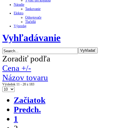
Výber pre kopilota
Náradie
Tankovanie
Elektro
Odpojovače
Tlačidlá
Výpredaj
Vyhľadávanie
Zoradiť podľa
Cena +/-
Názov tovaru
Výsledok 11 - 20 z 183
Začiatok
Predch.
1