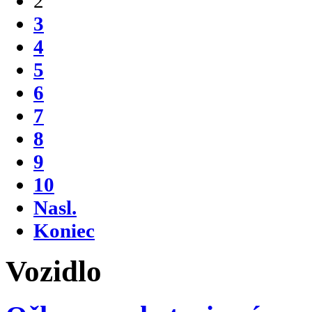
2
3
4
5
6
7
8
9
10
Nasl.
Koniec
Vozidlo