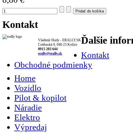
Kontakt
Ďalšie info
Vladimír Hudy - ERALLY.SK
Cottbuská 9, 040 23 Košice
0915 203 644
Kontakt
erally@erally.sk
Obchodné podmienky
Home
Vozidlo
Pilot & kopilot
Náradie
Elektro
Výpredaj