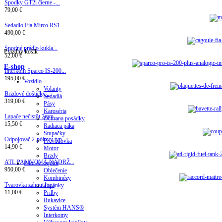
Spodky GT2i čierne -...
79,00 €
Sedadlo Fia Mirco RS1...
490,00 €
Spodné prádlo kukla...
Prázdny košík
52,00 €
E-shop
Interkom Sparco IS-200...
195,00 €
Vozidlo
Volanty
Brzdové doštičky...
Sedadlá
319,00 €
Pásy
Karoséria
Lapače nečistôt 2mm...
Ochrana posádky
15,50 €
Radiaca páka
Stupačky
Odpojovač 2-pólovy typ...
Prevodovka
14,90 €
Motor
Brzdy
ATL PALIVOVÁ NÁDRŽ...
Pilot & kopilot
950,00 €
Oblečenie
Kombinézy
Tvarovka zahnutá s...
Topánky
11,00 €
Prilby
Rukavice
Systém HANS®
Interkomy