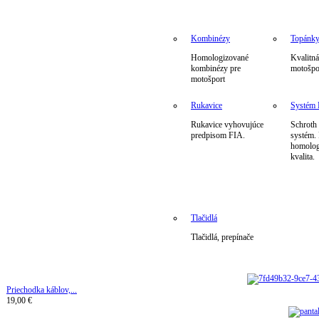
Kombinézy
Topánk
Homologizované
Kvalitná
kombinézy pre
motošpo
motošport
Rukavice
Systé
Rukavice vyhovujúce
Schrot
predpisom FIA.
systém.
homolog
kvalita.
Tlačidlá
Tlačidlá, prepínače
Priechodka káblov,...
19,00 €