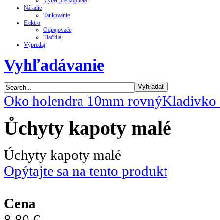
Výber pre kopilota
Náradie
Tankovanie
Elektro
Odpojovače
Tlačidlá
Výpredaj
Vyhľadávanie
Oko holendra 10mm rovný
Kladivko 
Ůchyty kapoty malé
Úchyty kapoty malé
Opýtajte sa na tento produkt
Cena
8,80 €