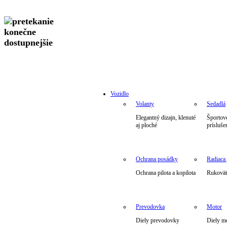
Vozidlo
Volanty
Sedadlá
Elegantný dizajn, klenuté
Športové
aj ploché
prísluše
Ochrana posádky
Radiaca
Ochrana pilota a kopilota
Rukoväte
Prevodovka
Motor
Diely prevodovky
Diely m