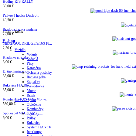
Hodiny RT3 RALLY
30,00 €
Palivová hadica Dash 6...
18,50 €
Brzdová trubka medená
Prázdny košík
22,00 €
E-shop
Matica GOODRIDGE 9/16X18...
2,30 €
Vozidlo
Volanty
Kladivko a rezak
Sedadlá
8,90 €
Pásy
Karoséria
Držiak hasiaceho...
Ochrana posádky
38,00 €
Radiaca páka
Stupačky
Rukavice FIA ​​RRS...
Prevodovka
85,00 €
Motor
Brzdy
Kombinéza RRS EVO Monte...
Pilot & kopilot
539,00 €
Oblečenie
Kombinézy
Spojka SAMEC/SAMEC...
Topánky
6,00 €
Prilby
Rukavice
Systém HANS®
Interkomy