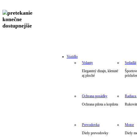
Vozidlo
Volanty
Sedadlá
Elegantný dizajn, klenuté
Športové
aj ploché
prísluše
Ochrana posádky
Radiaca
Ochrana pilota a kopilota
Rukoväte
Prevodovka
Motor
Diely prevodovky
Diely m