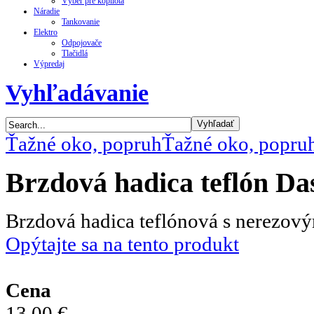
Výber pre kopilota
Náradie
Tankovanie
Elektro
Odpojovače
Tlačidlá
Výpredaj
Vyhľadávanie
Ťažné oko, popruh
Ťažné oko, popru
Brzdová hadica teflón Da
Brzdová hadica teflónová s nerezov
Opýtajte sa na tento produkt
Cena
13,00 €