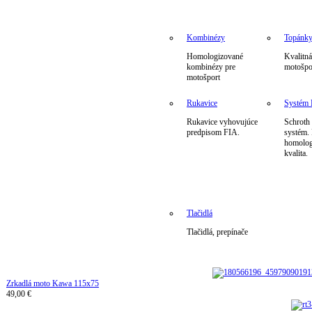
Kombinézy
Topánk
Homologizované
Kvalitná
kombinézy pre
motošpo
motošport
Rukavice
Systé
Rukavice vyhovujúce
Schrot
predpisom FIA.
systém.
homolog
kvalita.
Tlačidlá
Tlačidlá, prepínače
Zrkadlá moto Kawa 115x75
49,00 €