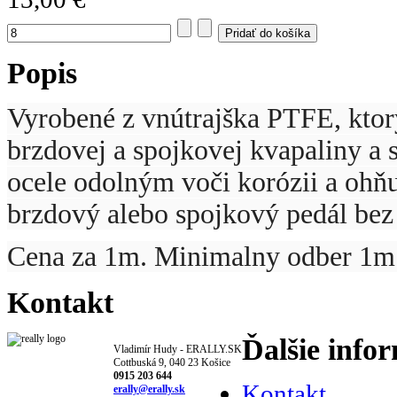
Popis
Vyrobené z vnútrajška PTFE, ktor
brzdovej a spojkovej kvapaliny a 
ocele odolným voči korózii a ohňu
brzdový alebo spojkový pedál bez
Cena za 1m. Minimalny odber 1m
Kontakt
Ďalšie info
Vladimír Hudy - ERALLY.SK
Cottbuská 9, 040 23 Košice
0915 203 644
Kontakt
erally@erally.sk