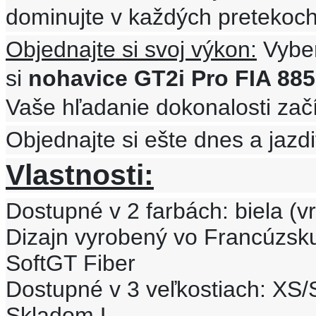
dominujte v každých pretekoch
Objednajte si svoj výkon:
Vyber
si
nohavice GT2i Pro FIA 88
Vaše hľadanie dokonalosti začí
Objednajte si ešte dnes a jazd
Vlastnosti:
Dostupné v 2 farbách: biela (vr
Dizajn vyrobený vo Francúzsk
SoftGT Fiber
Dostupné v 3 veľkostiach: XS/
Skladom L