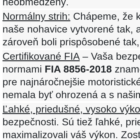
neobmedzený.
Normálny strih:
Chápeme, že ka
naše nohavice vytvorené tak, 
zároveň boli prispôsobené tak,
Certifikované FIA
– Vaša bezpe
normami
FIA 8856-2018
zname
pre najnáročnejšie motoristick
nemala byť ohrozená a s našimi
Ľahké, priedušné, vysoko výk
bezpečnosti. Sú tiež ľahké, pr
maximalizovali váš výkon. Zost