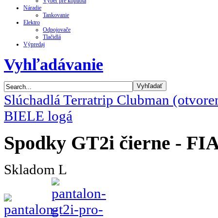
Výber pre kopilota
Náradie
Tankovanie
Elektro
Odpojovače
Tlačidlá
Výpredaj
Vyhľadávanie
Slúchadlá Terratrip Clubman (otvore
BIELE logá
Spodky GT2i čierne - FI
Skladom L