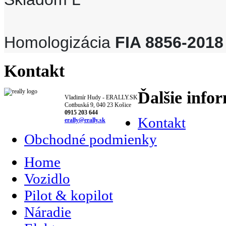
Homologizácia
FIA 8856-2018
Kontakt
Ďalšie info
Vladimír Hudy - ERALLY.SK
Cottbuská 9, 040 23 Košice
0915 203 644
Kontakt
erally@erally.sk
Obchodné podmienky
Home
Vozidlo
Pilot & kopilot
Náradie