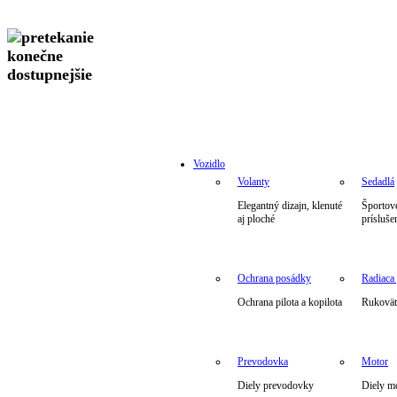
Vozidlo
Volanty
Sedadlá
Elegantný dizajn, klenuté
Športové
aj ploché
prísluše
Ochrana posádky
Radiaca
Ochrana pilota a kopilota
Rukoväte
Prevodovka
Motor
Diely prevodovky
Diely m