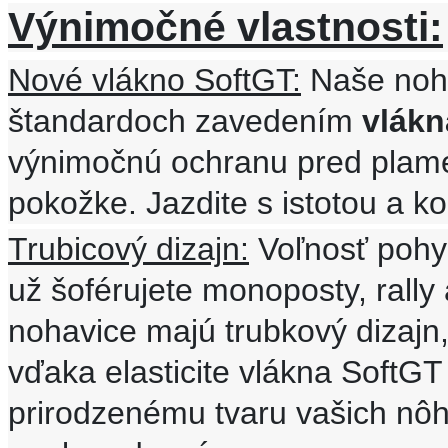
Výnimočné vlastnosti:
Nové vlákno SoftGT:
Naše noha
štandardoch zavedením
vlákn
výnimočnú ochranu pred plameň
pokožke. Jazdite s istotou a k
Trubicový dizajn:
Voľnosť pohyb
už šoférujete monoposty, rally a
nohavice majú trubkový dizajn,
vďaka elasticite vlákna SoftGT
prirodzenému tvaru vašich nôh