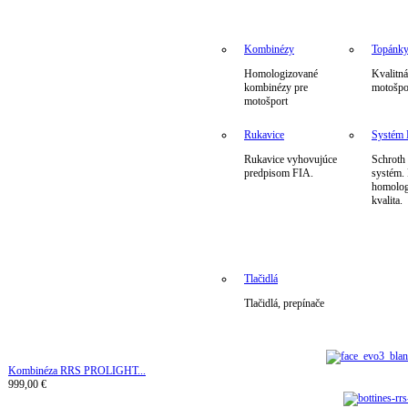
Kombinézy
Topánk
Homologizované
Kvalitná
kombinézy pre
motošpo
motošport
Rukavice
Systé
Rukavice vyhovujúce
Schrot
predpisom FIA.
systém.
homolog
kvalita.
Tlačidlá
Tlačidlá, prepínače
Kombinéza RRS PROLIGHT...
999,00 €