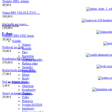
Topánky RRS -tréning
49,00 €
Volant RRS VELOCE EVO -...
109,00 €
Slúchadlá pre sparco...
Prázdny košík
110,00 €
E-shop
Ponožky RRS ONE čierne
39,00 €
Vozidlo
Volanty
Pertlovač na rúrky
Sedadlá
19,00 €
Pásy
Karoséria
Kombinéza RRS Diamond...
Ochrana posádky
379,00 €
Radiaca páka
Stupačky
Ručná brzda Clubman RRS
Prevodovka
27,90 €
Motor
Brzdy
Nož na rezanie pásov
Pilot & kopilot
5,40 €
Oblečenie
Kombinézy
Spony na kapotu Sparco...
Topánky
29,90 €
Prilby
Rukavice
Systém HANS®
Interkomy