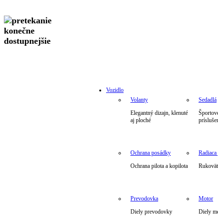
Vozidlo
Volanty
Sedadlá
Elegantný dizajn, klenuté
Športové
aj ploché
prísluše
Ochrana posádky
Radiaca
Ochrana pilota a kopilota
Rukoväte
Prevodovka
Motor
Diely prevodovky
Diely m