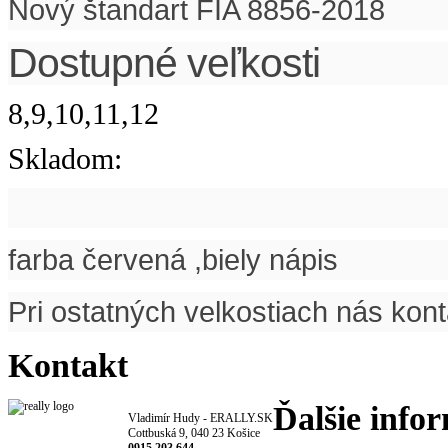
Nový štandart FIA 8856-2018
Dostupné veľkosti
8,9,10,11,12
Skladom:
farba červená ,biely nápis
Pri ostatných velkostiach nás kont
Kontakt
Ďalšie info
Vladimír Hudy - ERALLY.SK
Cottbuská 9, 040 23 Košice
0915 203 644