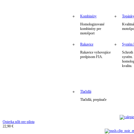
Kombinézy
Topánk
Homologizované
Kvalitná
kombinézy pre
motošpo
motošport
Rukavice
Systé
Rukavice vyhovujúce
Schrot
predpisom FIA.
systém.
homolog
kvalita.
Tlačidlá
Tlačidlá, prepínače
Opierka nôh pre pilota
22,90 €