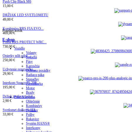
Push Clip Black M6
15,00 €
DRŽIAK LED SVETLOMETU
49,00 €
Kombinéza RRS FIA EVO...
Prázdny košík
469,00 €
E-shop
Prilba RRS PROTECT WRC...
730,00 €
Vozidlo
Volanty
Opierky nôh pilot,...
Sedadlá
250,00 €
Pásy
Karoséria
Uchytenie rezervného...
Ochrana posádky
29,90 €
Radiaca páka
Stupačky
Interkom Sparco IS-200...
Prevodovka
195,00 €
Motor
Brzdy
Držiak trysky stredné...
Pilot & kopilot
2,90 €
Oblečenie
Kombinézy
Svetlomet dialkový H3...
Topánky
33,00 €
Prilby
Rukavice
Systém HANS®
Interkomy