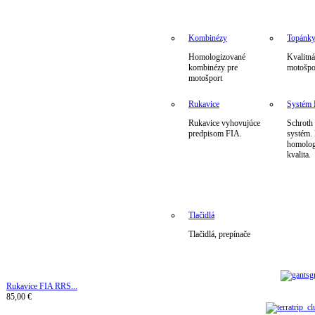
Kombinézy
Topánk
Homologizované
Kvalitná
kombinézy pre
motošpo
motošport
Rukavice
Systé
Rukavice vyhovujúce
Schrot
predpisom FIA.
systém.
homolog
kvalita.
Tlačidlá
Tlačidlá, prepínače
Rukavice FIA ​​RRS...
85,00 €