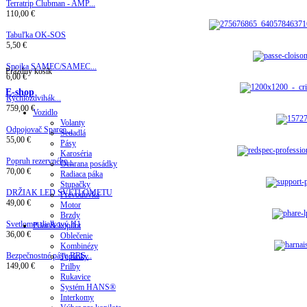
Terratrip Clubman - AMP...
110,00 €
Tabuľka OK-SOS
5,50 €
Spojka SAMEC/SAMEC...
Prázdny košík
6,00 €
E-shop
Rýchlozdvihák...
759,00 €
Vozidlo
Volanty
Odpojovač Sparco...
Sedadlá
55,00 €
Pásy
Karoséria
Popruh rezervného...
Ochrana posádky
70,00 €
Radiaca páka
Stupačky
DRŽIAK LED SVETLOMETU
Prevodovka
49,00 €
Motor
Brzdy
Svetlomet dialkový H1
Pilot & kopilot
36,00 €
Oblečenie
Kombinézy
Bezpečnostné pásy RRS...
Topánky
149,00 €
Prilby
Rukavice
Systém HANS®
Interkomy