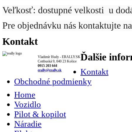
Veľkosť: dostupné velkosti u d
Pre objednávku nás kontaktujte na
Kontakt
Ďalšie info
Vladimír Hudy - ERALLY.SK
Cottbuská 9, 040 23 Košice
0915 203 644
Kontakt
erally@erally.sk
Obchodné podmienky
Home
Vozidlo
Pilot & kopilot
Náradie