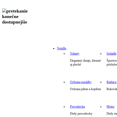
Vozidlo
Volanty
Sedadlá
Elegantný dizajn, klenuté
Športové
aj ploché
prísluše
Ochrana posádky
Radiaca
Ochrana pilota a kopilota
Rukoväte
Prevodovka
Motor
Diely prevodovky
Diely m