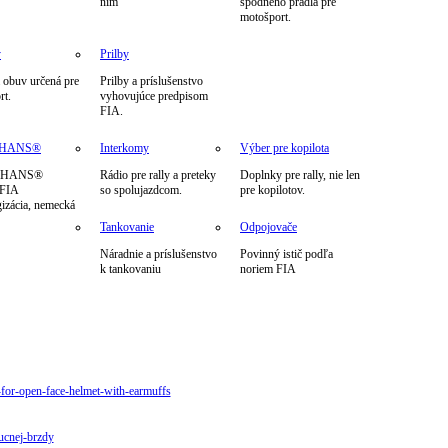
nim
spodného prádla pre
motošport.
y
Prilby
 obuv určená pre
Prilby a príslušenstvo
rt.
vyhovujúce predpisom
FIA.
m HANS®
Interkomy
Výber pre kopilota
h HANS®
Rádio pre rally a preteky
Doplnky pre rally, nie len
 FIA
so spolujazdcom.
pre kopilotov.
izácia, nemecká
Tankovanie
Odpojovače
Náradnie a príslušenstvo
Povinný istič podľa
k tankovaniu
noriem FIA