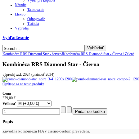
Výber pre kopilota
Náradie
Tankovanie
Elektro
Odpojovače
Tlačidlá
Výpredaj
Vyhľadávanie
Kombinéza RRS Diamond Star - červená
Kombinéza RRS Diamond Star - Čierna / Zelená
Kombinéza RRS Diamond Star - Čierna
výpredaj xxL 2024 (platnosť 2034)
Opýtajte sa na tento produkt
Cena
379,00 €
Veľkosť
Popis
Závodná kombinéza FIA v čierno-bielom prevedení.