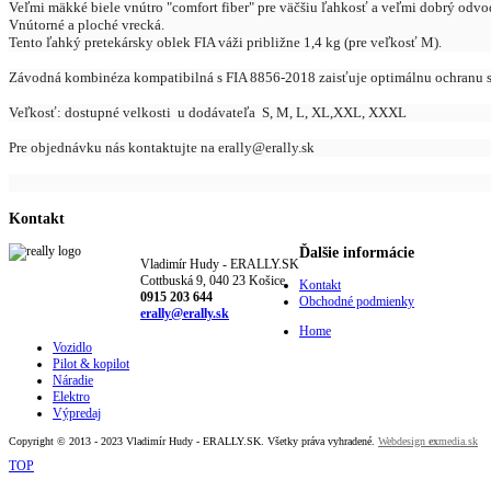
Veľmi mäkké biele vnútro "comfort fiber" pre väčšiu ľahkosť a veľmi dobrý odvod
Vnútorné a ploché vrecká.
Tento ľahký pretekársky oblek FIA váži približne 1,4 kg (pre veľkosť M).
Závodná kombinéza kompatibilná s FIA 8856-2018 zaisťuje optimálnu ochranu s
Veľkosť: dostupné velkosti u dodávateľa S, M, L, XL,XXL, XXXL
Pre objednávku nás kontaktujte na erally@erally.sk
Kontakt
Ďalšie informácie
Vladimír Hudy - ERALLY.SK
Cottbuská 9, 040 23 Košice
Kontakt
0915 203 644
Obchodné podmienky
erally@erally.sk
Home
Vozidlo
Pilot & kopilot
Náradie
Elektro
Výpredaj
Copyright © 2013 - 2023 Vladimír Hudy - ERALLY.SK. Všetky práva vyhradené.
Webdesign
ex
media.sk
TOP