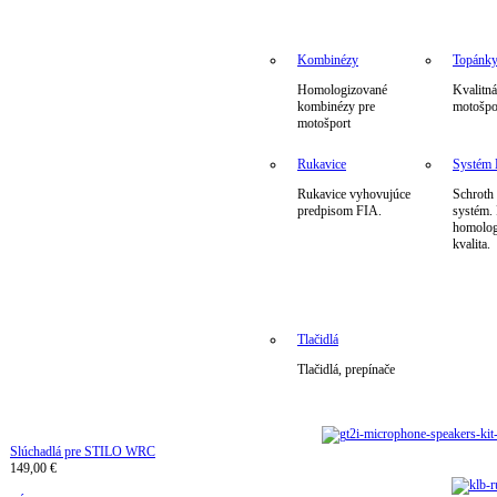
Kombinézy
Topánk
Homologizované
Kvalitná
kombinézy pre
motošpo
motošport
Rukavice
Systé
Rukavice vyhovujúce
Schrot
predpisom FIA.
systém.
homolog
kvalita.
Tlačidlá
Tlačidlá, prepínače
Slúchadlá pre STILO WRC
149,00 €