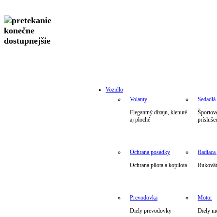
Vozidlo
Volanty
Sedadlá
Elegantný dizajn, klenuté
Športové
aj ploché
prísluše
Ochrana posádky
Radiaca
Ochrana pilota a kopilota
Rukoväte
Prevodovka
Motor
Diely prevodovky
Diely m