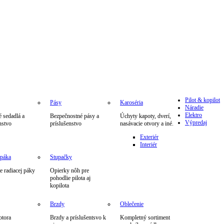
Pilot & kopilot
Pásy
Karoséria
Náradie
Elektro
 sedadlá a
Bezpečnostné pásy a
Úchyty kapoty, dverí,
Výpredaj
nstvo
príslušenstvo
nasávacie otvory a iné.
Exteriér
Interiér
 páka
Stupačky
 radiacej páky
Opierky nôh pre
pohodlie pilota aj
kopilota
Brzdy
Oblečenie
otora
Brzdy a príslušentsvo k
Kompletný sortiment